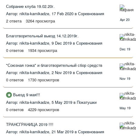
Собрание клуба 19.02.20г.
25
Автор: nikita-kamikadze,
17 Feb 2020
в
Соревнования
Apr
2
ответа
3264
просмотра
2020
Благотворительный выезд 14.12.2019г.
9
Автор: nikita-kamikadze,
9 Dec 2019
в
Соревнования
Dec
0
ответов
1934
просмотра
2019
"Союзная гонка" и благотворительный сбор средств
2
Автор: nikita-kamikadze,
2 Nov 2019
в
Соревнования
Nov
0
ответов
1730
просмотров
2019
Выезд 9 мая!!!
5
Автор: nikita-kamikadze,
5 May 2019
в
Покатушки
May
0
ответов
4229
просмотров
2019
ТРАНСГРАНИЦА 2019 !!!!
21
Автор: nikita-kamikadze,
21 Mar 2019
в
Соревнования
Mar