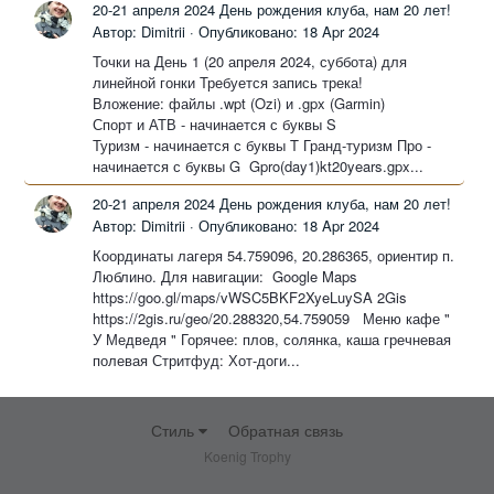
20-21 апреля 2024 День рождения клуба, нам 20 лет!
Автор: Dimitrii ·
Опубликовано:
18 Apr 2024
Точки на День 1 (20 апреля 2024, суббота) для
линейной гонки Требуется запись трека!
Вложение: файлы .wpt (Ozi) и .gpx (Garmin)
Спорт и АТВ - начинается с буквы S
Туризм - начинается с буквы T Гранд-туризм Про -
начинается с буквы G Gpro(day1)kt20years.gpx...
20-21 апреля 2024 День рождения клуба, нам 20 лет!
Автор: Dimitrii ·
Опубликовано:
18 Apr 2024
Координаты лагеря 54.759096, 20.286365, ориентир п.
Люблино. Для навигации: Google Maps
https://goo.gl/maps/vWSC5BKF2XyeLuySA 2Gis
https://2gis.ru/geo/20.288320,54.759059 Меню кафе "
У Медведя " Горячее: плов, солянка, каша гречневая
полевая Стритфуд: Хот-доги...
Стиль
Обратная связь
Koenig Trophy