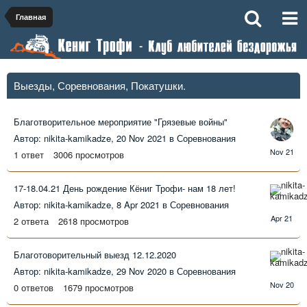
Главная
Выезды, Соревнования, Покатушки.
Благотворительное мероприятие "Грязевые войны"
Автор: nikita-kamikadze,
20 Nov 2021
в
Соревнования
27
1
ответ
3006
просмотров
Nov
2021
17-18.04.21 День рождение Кёниг Трофи- нам 18 лет!
14
Автор: nikita-kamikadze,
8 Apr 2021
в
Соревнования
Apr
2
ответа
2618
просмотров
2021
Благотоворительный выезд 12.12.2020
29
Автор: nikita-kamikadze,
29 Nov 2020
в
Соревнования
Nov
0
ответов
1679
просмотров
2020